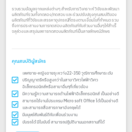
รวบรวมข้อมูลจากแหล่งต่างๆ สําหรับการวิเคราะห์ วิจัยและพัฒนา
ผลิตภัณฑ์รวมทั้งทดลอง/ทดสอบ และร่วมปรับปรุงคุณสมบัติของ
ผลิตภัณฑ์ที่วิจัยและสรรหาอุปกรณ์ที่ตรงตามเงื่อนไขที่กําหนด รวม
ถึงการประสานงานการทดสอบ ผลิตภัณฑ์กับส่วนงานอื่นๆให้สําเร็
จลุล่วงและสรุปผลการทดสอบผลิตภัณฑ์เป็นลายลักษณ์อักษร
คุณสมบัติผู้สมัคร
เพศชาย-หญิงอายรุะหวา่ง22-35ปี วุฒิการศึกษาระดับ
ปริญญาตรีหรือสูงกว่าในสาขาวิศวไฟฟ้าวิศว
อิเล็กทรอนิกส์หรือสาขาอื่นๆที่เกี่ยวข้อง
มีความรู้ความสามารถด้านไฟฟ้าอิเล็กทรอนิกส์ เป็นอย่างดี
สามารถใช้งานโปรแกรม Micro soft Office ได้เป็นอย่างดี
และสามารถสื่อสารภาษาอังกฤษได้
มีมนุษย์สัมพันธ์ดีกับเพื่อนร่วมงาน
ขับรถได้ มีใบขับขี่ สามารถปฏิบัติงานนอกสถานที่ได้