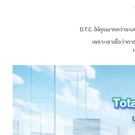
D.T.C. ให้คุณมากกว่าระบ
เพราะเราเชื่อว่ากา
เ