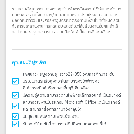
รวบรวมข้อมูลจากแหล่งต่างๆ สําหรับการวิเคราะห์ วิจัยและพัฒนา
ผลิตภัณฑ์รวมทั้งทดลอง/ทดสอบ และร่วมปรับปรุงคุณสมบัติของ
ผลิตภัณฑ์ที่วิจัยและสรรหาอุปกรณ์ที่ตรงตามเงื่อนไขที่กําหนด รวม
ถึงการประสานงานการทดสอบ ผลิตภัณฑ์กับส่วนงานอื่นๆให้สําเร็
จลุล่วงและสรุปผลการทดสอบผลิตภัณฑ์เป็นลายลักษณ์อักษร
คุณสมบัติผู้สมัคร
เพศชาย-หญิงอายรุะหวา่ง22-35ปี วุฒิการศึกษาระดับ
ปริญญาตรีหรือสูงกว่าในสาขาวิศวไฟฟ้าวิศว
อิเล็กทรอนิกส์หรือสาขาอื่นๆที่เกี่ยวข้อง
มีความรู้ความสามารถด้านไฟฟ้าอิเล็กทรอนิกส์ เป็นอย่างดี
สามารถใช้งานโปรแกรม Micro soft Office ได้เป็นอย่างดี
และสามารถสื่อสารภาษาอังกฤษได้
มีมนุษย์สัมพันธ์ดีกับเพื่อนร่วมงาน
ขับรถได้ มีใบขับขี่ สามารถปฏิบัติงานนอกสถานที่ได้