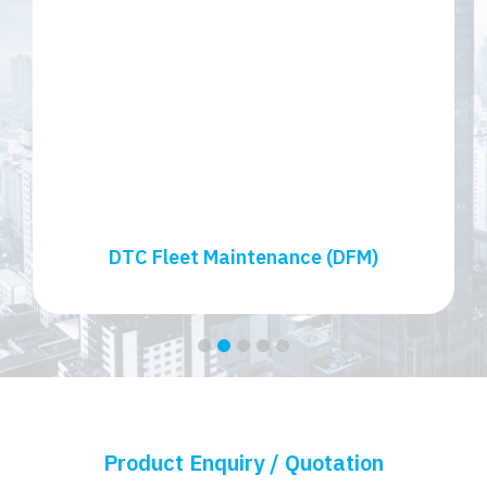
DTC Fleet Maintenance (DFM)
1
2
3
4
5
Product Enquiry / Quotation