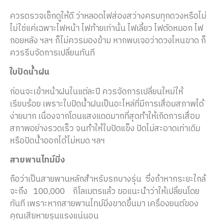
ควรตรวจเช็กดูให้ดี ว่าหลอดไฟส่องสว่างครบทุกดวงหรือไม่
ไม่ใช่แค่เฉพาะไฟหน้า ไฟท้ายเท่านั้น ไฟเลี้ยว ไฟตัดหมอก ไฟ
ถอยหลัง ฯลฯ ก็ไม่ควรมองข้าม หากพบเจอว่าดวงไหนขาด ก็
ควรรีบจัดการเปลี่ยนทันที
ใบปัดน้ำฝน
ก่อนจะเข้าหน้าฝนในแต่ละปี ควรจัดการเปลี่ยนใหม่ให้
เรียบร้อย เพราะใบปัดน้ำฝนเป็นอะไหล่ที่มีการเสื่อมสภาพได้
ง่ายมาก เนื่องจากโดนแสงแดดมากที่สุดทำให้เกิดการเสื่อม
สภาพอย่างรวดเร็ว จนทำให้ใบปัดแข็ง ปัดไม่สะอาดเท่าเดิม
หรือปัดน้ำออกได้ไม่หมด ฯลฯ
สายพานไทม์มิ่ง
ถือว่าเป็นสายพานหลักสำหรับรถบางรุ่น ซึ่งถ้าหากระยะใกล้
จะถึง 100,000
กิโลเมตรแล้ว ขอแนะนำว่าให้เปลี่ยนโดย
ทันที เพราะหากสายพานไทม์มิ่งขาดขึ้นมา เครื่องยนต์ของ
คุณเสียหายรุนแรงแน่นอน