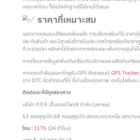
เหตุเวลาไหน ก็ยังมีหลักฐานที่ใช้งานได้เสมอ
ราคาที่เหมาะสม
นอกจากคุณสมบัติของกล้องแล้ว การเลือกกล้องที่มี ราคาคุ้ม
ประกันสินค้า และมีศูนย์บริการในประเทศไทยกล้องที่ราคาถ
ดี จะช่วยประหยัดค่าใช้จ่ายจากการซ่อมและเพิ่มความอุ่นใจใ
หากต้องการข้อมูลเพิ่มเติมเกี่ยวกับบริการและผลิตภัณฑ์ของเร
หากคุณกำลังมองหาโซลูชัน GPS ติดรถยนต์,
GPS Tracker
จาก DTC คือคำตอบที่ใช่ ทั้งในเรื่องคุณภาพ เทคโนโลยีและบร
ติดต่อเราได้ทุกช่องทาง
บริษัท ดี.ที.ซี. เอ็นเตอร์ไพรส์ จำกัด (มหาชน)
63 ซอยสุขุมวิท 68 ถนนสุขุมวิท แขวงบางนาเหนือ เขตบา
โทร :
1176
(24 ชั่วโมง)