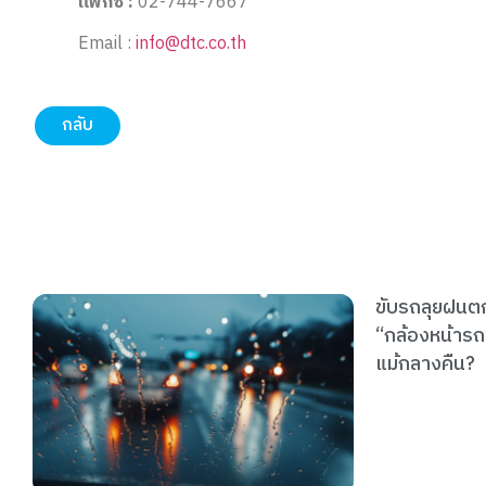
แฟกซ์ :
02-744-7667
Email :
info@dtc.co.th
กลับ
รับมือหน้าฝน
เลือก “GPS 
ช่วยคุมเวลาแล