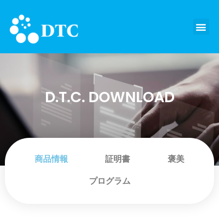
D.T.C. DOWNLOAD
商品情報
証明書
褒美
プログラム